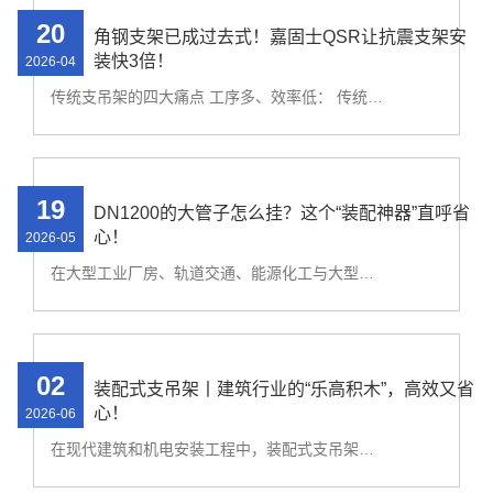
20
角钢支架已成过去式！嘉固士QSR让抗震支架安
装快3倍！
2026-04
传统支吊架的四大痛点 工序多、效率低： 传统焊接或打孔安装方式耗时耗力，施工过程会受施工量大、加工场地不足、电力不足等因素的影响致使误工误期，造成不必要的损失。 火灾安全隐患： 型材切割、焊接等过程都是在施工现场完成，工地火灾，很大一部分
19
DN1200的大管子怎么挂？这个“装配神器”直呼省
心！
2026-05
在大型工业厂房、轨道交通、能源化工与大型公共建筑项目中，重型管道的安全支撑是确保整个管线系统稳定运行的核心。面对繁重材料、复杂工况与紧张工期，一套设计科学、安装快捷、承重可靠的支吊架系统至关重要。嘉固士推出的热轧槽钢重型装配式支吊架
02
装配式支吊架丨建筑行业的“乐高积木”，高效又省
心！
2026-06
在现代建筑和机电安装工程中，装配式支吊架正逐渐成为行业新宠。它像“乐高积木”一样，通过标准化、模块化的设计，让施工变得更高效、更精准。那么，装配式支吊架究竟是什么？它有哪些优势？适用于哪些场景？今天，我们就来一探究竟！ 1. 什么是装配